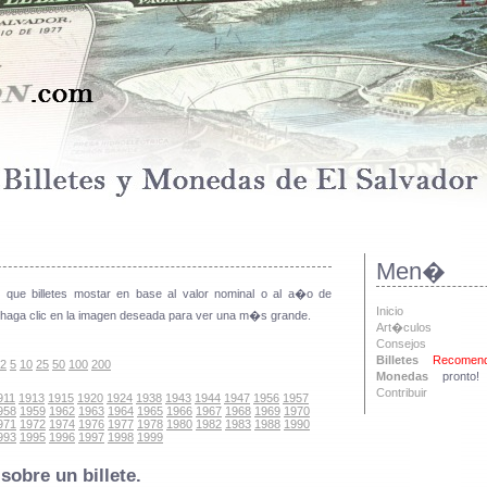
Men�
r que billetes mostar en base al valor nominal o al a�o de
Inicio
 haga clic en la imagen deseada para ver una m�s grande.
Art�culos
Consejos
Billetes
Recomend
2
5
10
25
50
100
200
Monedas
pronto!
Contribuir
911
1913
1915
1920
1924
1938
1943
1944
1947
1956
1957
958
1959
1962
1963
1964
1965
1966
1967
1968
1969
1970
971
1972
1974
1976
1977
1978
1980
1982
1983
1988
1990
993
1995
1996
1997
1998
1999
sobre un billete.