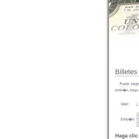
Billetes
Puede elegi
emisi�n, luego
Valor:
1
1
1
Emisi�n:
1
1
Haga clic 