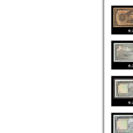
� 2
� 2
� 2